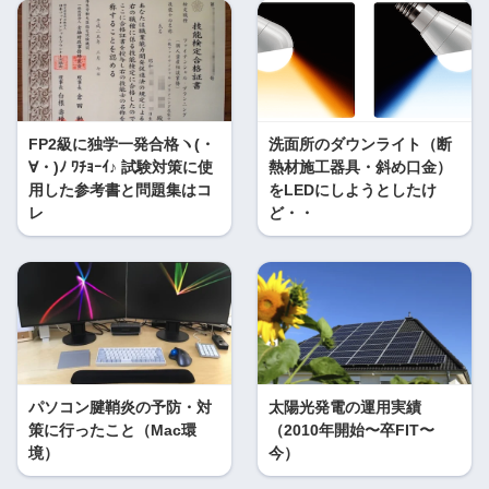
FP2級に独学一発合格ヽ(・
洗面所のダウンライト（断
∀・)ﾉ ﾜﾁｮｰｲ♪ 試験対策に使
熱材施工器具・斜め口金）
用した参考書と問題集はコ
をLEDにしようとしたけ
レ
ど・・
パソコン腱鞘炎の予防・対
太陽光発電の運用実績
策に行ったこと（Mac環
（2010年開始〜卒FIT〜
境）
今）